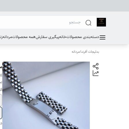
دسته‌بندی محصولات
خانه
پیگیری سفارش
همه محصولات
مردانه
زن
بدلیجات آفرند
/
مردانه
س
ng
بر
ان
دس