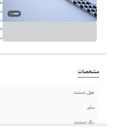
طو
سا
رن
ج
دو
نم
بر
مشخصات
طول دستبند
سایر
رنگ دستبند
جنس