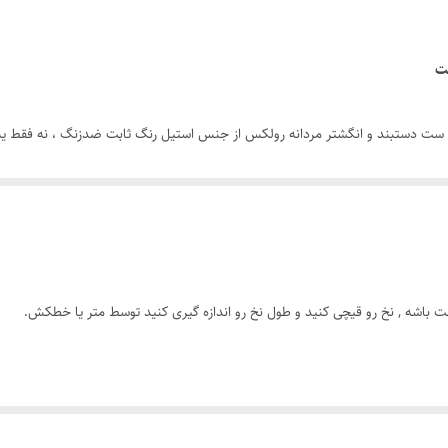
رنگ ثابت
بت
رولکس
 ست دستبند و انگشتر مردانه رولکس از جنس استیل رنگ ثابت ضدزنگ ، نه فقط یه 
 قرار دوستانه، همیشه یه قدم از بقیه جلوتری.
ت باشه , نخ رو قیچی کنید و طول نخ رو اندازه گیری کنید توسط متر یا خطکش.
ای درخششی که همیشه ماندگاره.
حت استایل کن.