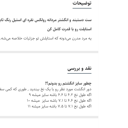
توضیحات
دوام
ست دستبند و انگشتر مردانه رولکس نقره ای استیل رنگ ثا
برند
استایلت رو با قدرت کامل کن
یه مرد مدرن می‌دونه که استایلش تو جزئیات خلاصه می‌شه.
کلاسی هست که هر روز همراه شما یا عزیزانتان است.
با این ست مردانه شیک ، چه تو یه جلسه کاری باشی، چه تو یه
نقد و بررسی
چطور سایز انگشتم رو بدونم؟!
چرا این ست خاصه؟
دور انگشت مورد نظر رو با یک نخ ببندید , طوری که کمی سف
جنس استیل باکیفیت: مقاوم در برابر زنگ‌زدگی و سایش، بر
اگه طول نخ ۶.۲ تا ۶.۶ باشه سایز میشه ۹
اگه طول نخ ۶.۶ تا ۷.۱ باشه سایز میشه ۱۰
اگه طول نخ ۷.۱ تا ۷.۵ باشه سایز میشه ۱۱
رنگ ثابت
: بدون نگرانی از تغییر رنگ، هر روز با خیال را