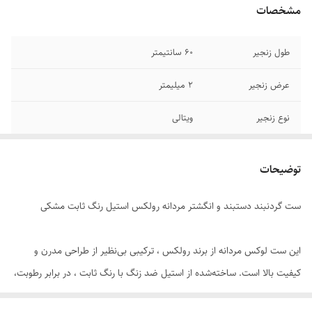
مشخصات
طول زنجیر
۶۰ سانتیمتر
عرض زنجیر
۲ میلیمتر
نوع زنجیر
ویتالی
جنس
استیل
توضیحات
رنگ ست
مشکی
ست گردنبند دستبند و انگشتر مردانه رولکس استیل رنگ ثابت مشکی
سایز انگشتر
دارای سایز بندی
برند
رولکس
این ست لوکس مردانه از برند رولکس ، ترکیبی بی‌نظیر از طراحی مدرن و
کیفیت بالا است. ساخته‌شده از استیل ضد زنگ با رنگ ثابت ، در برابر رطوبت،
دوام
رنگ ثابت
تعریق و شستشو مقاوم بوده و درخشش خود را حفظ می‌کند.