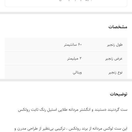
مشخصات
طول زنجیر
۶۰ سانتیمتر
عرض زنجیر
۲ میلیمتر
نوع زنجیر
ویتالی
جنس
استیل
توضیحات
رنگ ست
طلایی
ست گردنبند دستبند و انگشتر مردانه طلایی استیل رنگ ثابت رولکس
سایز انگشتر
دارای سایز بندی
برند
رولکس
این ست لوکس مردانه از برند رولکس ، ترکیبی بی‌نظیر از طراحی مدرن و