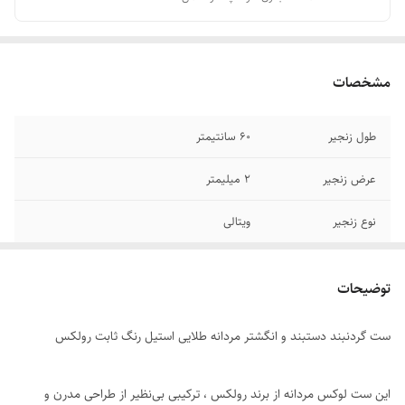
مشخصات
طول زنجیر
۶۰ سانتیمتر
عرض زنجیر
۲ میلیمتر
نوع زنجیر
ویتالی
جنس
استیل
توضیحات
رنگ ست
طلایی
ست گردنبند دستبند و انگشتر مردانه طلایی استیل رنگ ثابت رولکس
سایز انگشتر
دارای سایز بندی
برند
رولکس
این ست لوکس مردانه از برند رولکس ، ترکیبی بی‌نظیر از طراحی مدرن و