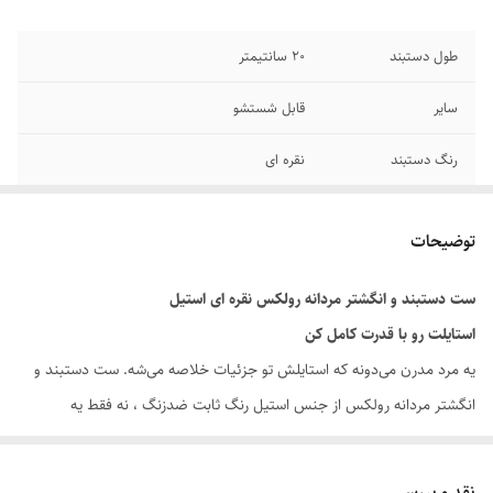
طول دستبند
۲۰ سانتیمتر
سایر
قابل شستشو
رنگ دستبند
نقره ای
جنس
استیل
توضیحات
دوام
رنگ ثابت
ست دستبند و انگشتر مردانه رولکس نقره ای استیل
برند
رولکس
استایلت رو با قدرت کامل کن
یه مرد مدرن می‌دونه که استایلش تو جزئیات خلاصه می‌شه. ست دستبند و
انگشتر مردانه رولکس از جنس استیل رنگ ثابت ضدزنگ ، نه فقط یه
اکسسوری مردانه خاص ، بلکه نمادی از اعتماد به نفس و کلاسی هست که هر
روز همراه شما یا عزیزانتان است.
نقد و بررسی