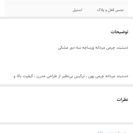
جنس قفل و پلاک
استیل
سایر
قابل تنظیم سایز
توضیحات
رنگ پلاک
نقره ای
دستبند چرمی مردانه ورساچه سه دور مشکی
برند
ورساچه
دوام
رنگ ثابت
دستبند مردانه چرمی پهن ، ترکیبی بی‌نظیر از طراحی مدرن ، کیفیت بالا و
استایل خاص است. این دستبند با رنگ مشکی و بافت زیبا ، جلوه‌ای اسپرت و
در عین حال شیک به استایل روزمره یا رسمی شما می‌بخشد.
نظرات
قفل و پلاک این محصول از استیل ضد زنگ با رنگ ثابت ساخته شده‌اند که در
برابر رطوبت، تعریق و استفاده روزانه مقاوم بوده و بدون تغییر رنگ باقی