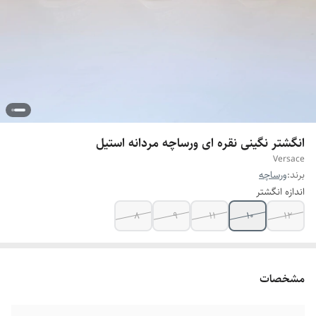
انگشتر نگینی نقره ای ورساچه مردانه استیل
Versace
برند:
ورساچه
اندازه انگشتر
8
9
11
10
12
مشخصات