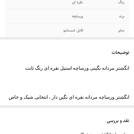
رنگ
نقره ای
برند
ورساچه
سایر
قابل شستشو
جنس
استیل
توضیحات
دوام
رنگ ثابت
انگشتر مردانه نگینی ورساچه استیل نقره ای رنگ ثابت
سایز انگشتر
دارای سایزبندی
انگشتر ورساچه مردانه نقره ای نگین دار ، انتخابی شیک و خاص
برای آقایانی‌ست که به استایل شخصی خود اهمیت می‌دهند. این
انگشتر مردانه خاص با طراحی مدرن و متریال باکیفیت ، ترکیبی
نقد و بررسی
از جذابیت ظاهری و دوام بالا را ارائه می‌دهد.