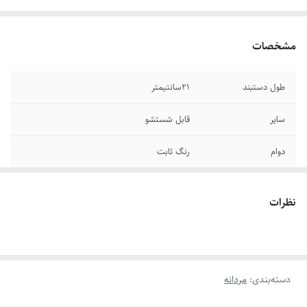
مشخصات
طول دستبند
۲1سانتیمتر
سایر
قابل شستشو
دوام
رنگ ثابت
برند
رولکس
نظرات
رنگ
مشکی
جنس
استیل
دسته‌بندی
:
مردانه