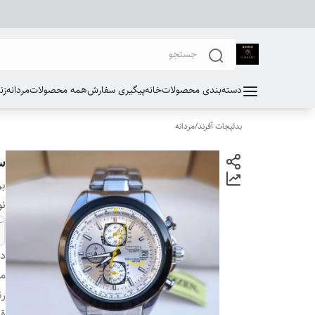
دسته‌بندی محصولات
خانه
پیگیری سفارش
همه محصولات
مردانه
زن
بدلیجات آفرند
/
مردانه
س
بر
نو
دس
مو
ر
ق