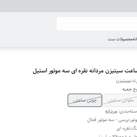
انه
محصولات ست
اعت سیتیزن مردانه نقره ای سه موتور استیل
ند:
سیتیزن
ع جعبه
مقوایی ساعتی
چوبی ساعتی
ته‌بندی
:
مردانه
تور
:
پرسی - سه موتور فعال
نگ
:
نقره ای
طر صفحه
:
۳۶ میلیمتر