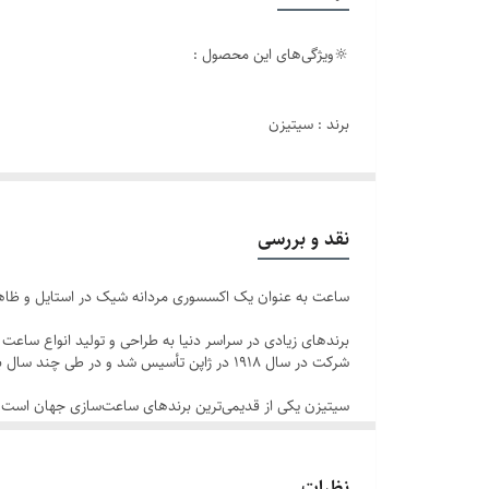
رنگ صفحه
🔆ویژگی‌های این محصول :
تاریخ و تقویم
برند : سیتیزن
قفل
جنس: استیل ضد زنگ با رنگ ثابت
قطر فریم
رنگ: نقره‌ای
موتور : پرسی - سه موتور فعال
شیشه صفحه
نقد و بررسی
تاریخ و تقویم : روز شمار - کرنوگراف
بند ساعت
ساعت به عنوان یک اکسسوری مردانه شیک در استایل و ظاهر
بند ساعت: استیل توپر پین‌دار سنگین
قفل ساعت : متصل
برند ساعت
شرکت در سال 1918 در ژاپن تأسیس شد و در طی چند سال به پیشرفت چشمگیری دست یافت.
ساعت ضد آب در حد پاشش
سایر
سیتیزن یکی از قدیمی‌ترین برندهای ساعت‌سازی جهان است که
ساعت‌های برند سیتیزن از کیفیت ساخت بالایی برخوردار هستند.
بسیار چشمگیر و فریبنده هستند. ساعت‌های مردانه سیتیزن ا
نظرات