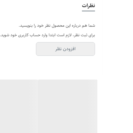
دستبند قابل تنظیم
: سایز دستبند رو به راحتی با مچ دستت ت
نظرات
انگشتر با سایزبندی متنوع
: سایز مناسب خودت یا عزیزت رو م
شما هم درباره این محصول نظر خود را بنویسید.
برای ثبت نظر، لازم است ابتدا وارد حساب کاربری خود شوید.
مناسب هر روز
: طراحی شیک و مینیمال که با تیپ کژوال، ا
افزودن نظر
این ست رولکس فقط یه زیورآلات مردانه نیست؛ یه امضاست ک
برات مهمه، ست دستبند و انگشتر مردانه رولکس انتخابی ه
فرصت رو از دست نده! این ست رو همین حالا در مجموعه آف