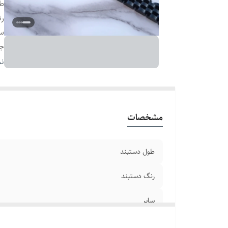
طو
رن
سا
ج
دو
نم
بر
مشخصات
طول دستبند
رنگ دستبند
سایر
جنس