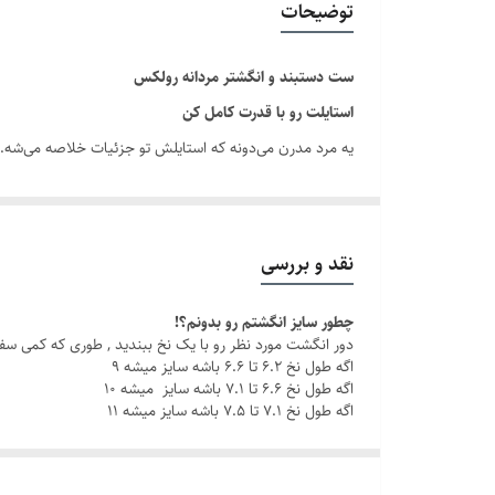
توضیحات
دوام
ست دستبند و انگشتر مردانه رولکس
برند
استایلت رو با قدرت کامل کن
یه مرد مدرن می‌دونه که استایلش تو جزئیات خلاصه می‌شه.
کلاسی هست که هر روز همراه شما یا عزیزانتان است.
با این ست مردانه شیک ، چه تو یه جلسه کاری باشی، چه تو یه
نقد و بررسی
چطور سایز انگشتم رو بدونم؟!
چرا این ست خاصه؟
دور انگشت مورد نظر رو با یک نخ ببندید , طوری که کمی سف
جنس استیل باکیفیت: مقاوم در برابر زنگ‌زدگی و سایش، بر
اگه طول نخ ۶.۲ تا ۶.۶ باشه سایز میشه ۹
اگه طول نخ ۶.۶ تا ۷.۱ باشه سایز میشه ۱۰
اگه طول نخ ۷.۱ تا ۷.۵ باشه سایز میشه ۱۱
رنگ ثابت
: بدون نگرانی از تغییر رنگ، هر روز با خیال را