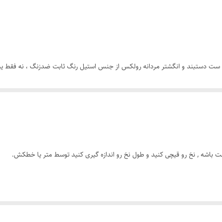
رنگ ثابت
رولکس
 ست دستبند و انگشتر مردانه رولکس از جنس استیل رنگ ثابت ضدزنگ ، نه فقط یه 
 قرار دوستانه، همیشه یه قدم از بقیه جلوتری.
ت باشه , نخ رو قیچی کنید و طول نخ رو اندازه گیری کنید توسط متر یا خطکش.
ای درخششی که همیشه ماندگاره.
حت استایل کن.