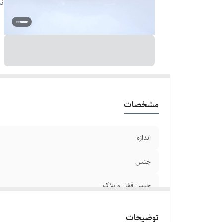
رن
نم
بر
دو
مشخصات
اندازه
جنس
جنس قفل و پلاک
سایر
توضیحات