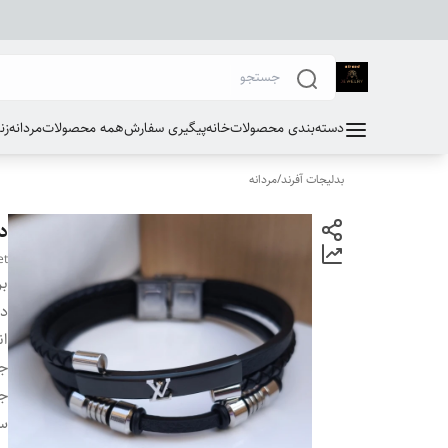
دسته‌بندی محصولات
خانه
پیگیری سفارش
همه محصولات
مردانه
زن
بدلیجات آفرند
/
مردانه
د
et
بر
دس
ان
ج
جن
سا