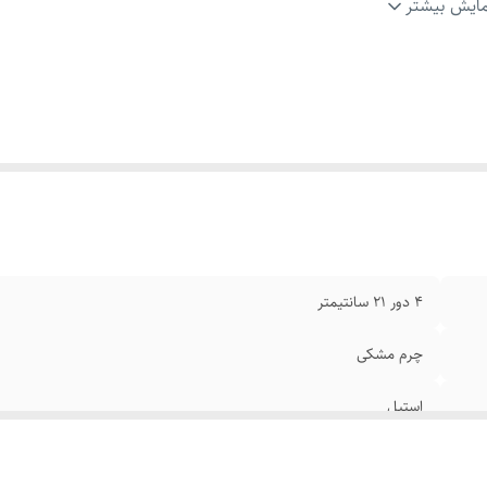
گ پلاک
:
مشکی نفره ای
ایش بیشتر
ند
:
لویی ویتون
ام
:
رنگ ثابت
۴ دور ۲۱ سانتیمتر
چرم مشکی
استیل
قابل تنظیم سایز