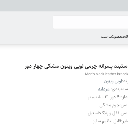
انه
محصولات ست
ستبند پسرانه چرمی لویی ویتون مشکی چهار دور
Men's black leather bracel
ند:
لویی ویتون
ته‌بندی
:
مردانه
دازه
:
۴ دور ۲۱ سانتیمتر
نس
:
چرم مشکی
س قفل و پلاک
:
استیل
یر
:
قابل تنظیم سایز