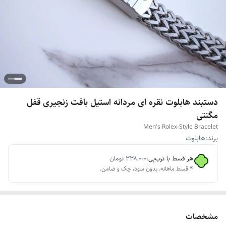
دستبند هابلوت نقره ای مردانه استیل بافت زنجیری قفل
مگنتی
Men's Rolex-Style Bracelet
برند:
هابلوت
هر قسط با ترب‌پی:
۳۳۸٬۰۰۰
تومان
۴ قسط ماهانه. بدون سود، چک و ضامن.
مشخصات