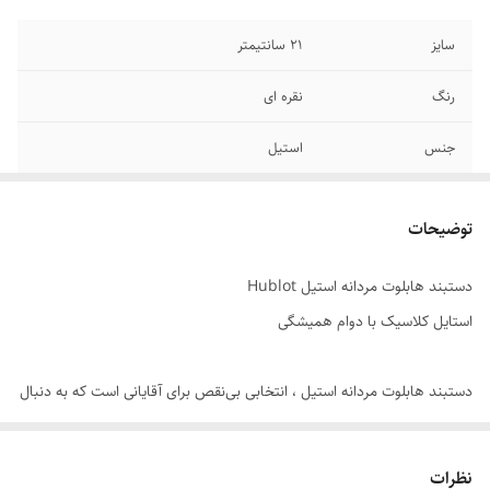
سایز
۲۱ سانتیمتر
رنگ
نقره ای
جنس
استیل
قفل
مگنتی کشویی
توضیحات
برند
هابلوت
دستبند هابلوت مردانه استیل Hublot
دوام
رنگ ثابت
استایل کلاسیک با دوام همیشگی
سایر
قابل شستشو
دستبند هابلوت مردانه استیل ، انتخابی بی‌نقص برای آقایانی است که به دنبال
ترکیبی از طراحی کلاسیک ، کیفیت بالا و راحتی در استفاده هستند. این مدل با
بافت شیک و مستحکم ، جلوه‌ای قدرتمند و مردانه به استایل شما می‌بخشد ,
نظرات