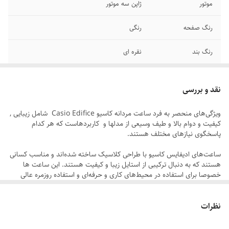
موتور
ژاپن سه موتور
رنگ صفحه
رنگی
رنگ بند
نقره ای
قطر صفحه
۳۷ میلیمتر
نقد و بررسی
قطر فریم
۴۲ میلیمتر
ویژگی‌های منحصر به فرد ساعت مردانه کاسیو Casio Edifice شامل زیبایی ,
کیفیت و دوام بالا و طیف وسیعی از مدلها و کاربردهاست که هر کدام
بند ساعت
استیل پین دار تو پُر رنگ ثابت
پاسخگوی نیاز‌های مختلف هستند.
سایر
ضد آب در حد شستن دست
ساعت‌های ادیفایس کاسیو با طراحی کلاسیک ساخته شده‌اند و مناسب کسانی
هستند که به دنبال ترکیبی از استایل زیبا و کیفیت هستند. این ساعت‌ ها
عرض بند
۲ سانتیمتر
خصوصا برای استفاده در محیط‌های کاری و حرفه‌ای و استفاده روزمره عالی
هستند , همچنین میتوانند یک کادو مردانه شیک برای عزیزانتان باشند.
قفل
متصل
نظرات
ساعت مردانه کاسیو ادیفایس با بند استیل تو پر رنگ ثابت , روز شمار , سه
موتور فعال و موتور ژاپن یک گزینه ایده آل و ماندگار است برای اینکه همیشه
صفحه
روز شمار
بدرخشید.