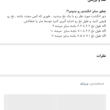
اکسسوری مردانه خاص ، بلکه نمادی از اعتماد به نفس و کلاسی هست که هر
چطور سایز انگشتم رو بدونم؟!
روز همراه شما یا عزیزانتان است.
دور انگشت مورد نظر رو با یک نخ ببندید , طوری که کمی سفت باشه , نخ رو
قیچی کنید و طول نخ رو اندازه گیری کنید توسط متر یا خطکش.
اگه طول نخ ۶.۲ تا ۶.۶ باشه سایز میشه ۹
با این ست مردانه شیک ، چه تو یه جلسه کاری باشی، چه تو یه قرار دوستانه،
اگه طول نخ ۶.۶ تا ۷.۱ باشه سایز میشه ۱۰
همیشه یه قدم از بقیه جلوتری.
اگه طول نخ ۷.۱ تا ۷.۵ باشه سایز میشه ۱۱
چرا این ست خاصه؟
نظرات
جنس استیل باکیفیت: مقاوم در برابر زنگ‌زدگی و سایش، برای درخششی که
همیشه ماندگاره.
رنگ ثابت
: بدون نگرانی از تغییر رنگ، هر روز با خیال راحت استایل کن.
دسته‌بندی
:
مردانه
دستبند قابل تنظیم
: سایز دستبند رو به راحتی با مچ دستت تنظیم کن و از
راحتی بی‌نظیرش لذت ببر.