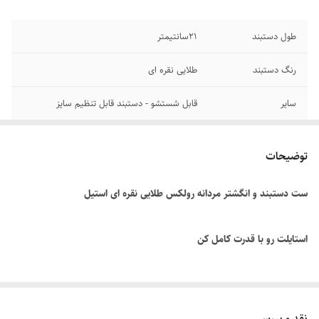
طول دستبند
۲1سانتیمتر
رنگ دستبند
طلایی نقره ای
سایر
قابل شستشو - دستبند قابل تنظیم سایز
جنس
استیل
توضیحات
دوام
رنگ ثابت
ست دستبند و انگشتر مردانه رولکس طلایی نقره ای استیل
برند
رولکس
استایلت رو با قدرت کامل کن
یه مرد مدرن می‌دونه که استایلش تو جزئیات خلاصه می‌شه. ست دستبند و
انگشتر مردانه رولکس از جنس استیل رنگ ثابت ضدزنگ ، نه فقط یه
نقد و بررسی