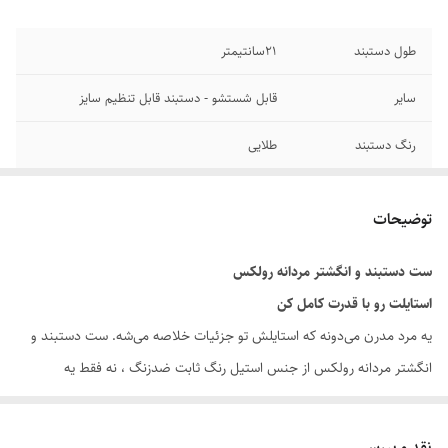
طول دستبند
۲1سانتیمتر
سایر
قابل شستشو - دستبند قابل تنظیم سایز
رنگ دستبند
طلایی
جنس
استیل
توضیحات
دوام
رنگ ثابت
ست دستبند و انگشتر مردانه رولکس
برند
رولکس
استایلت رو با قدرت کامل کن
یه مرد مدرن می‌دونه که استایلش تو جزئیات خلاصه می‌شه. ست دستبند و
انگشتر مردانه رولکس از جنس استیل رنگ ثابت ضدزنگ ، نه فقط یه
اکسسوری مردانه خاص ، بلکه نمادی از اعتماد به نفس و کلاسی هست که هر
روز همراه شما یا عزیزانتان است.
نقد و بررسی