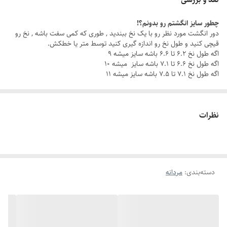
چطور سایز انگشتم رو بدونم؟!
با این ست مردانه شیک ، چه تو یه جلسه کاری باشی، چه تو یه قرار دوستانه،
دور انگشت مورد نظر رو با یک نخ ببندید , طوری که کمی سفت باشه , نخ رو
همیشه یه قدم از بقیه جلوتری.
قیچی کنید و طول نخ رو اندازه گیری کنید توسط متر یا خطکش.
اگه طول نخ ۶.۲ تا ۶.۶ باشه سایز میشه ۹
اگه طول نخ ۶.۶ تا ۷.۱ باشه سایز میشه ۱۰
چرا این ست خاصه؟
اگه طول نخ ۷.۱ تا ۷.۵ باشه سایز میشه ۱۱
جنس استیل باکیفیت: مقاوم در برابر زنگ‌زدگی و سایش، برای درخششی که
همیشه ماندگاره.
نظرات
رنگ ثابت
: بدون نگرانی از تغییر رنگ، هر روز با خیال راحت استایل کن.
دستبند قابل تنظیم
: سایز دستبند رو به راحتی با مچ دستت تنظیم کن و از
دسته‌بندی
:
مردانه
راحتی بی‌نظیرش لذت ببر.
انگشتر با سایزبندی متنوع
: سایز مناسب خودت یا عزیزت رو میتونی انتخاب