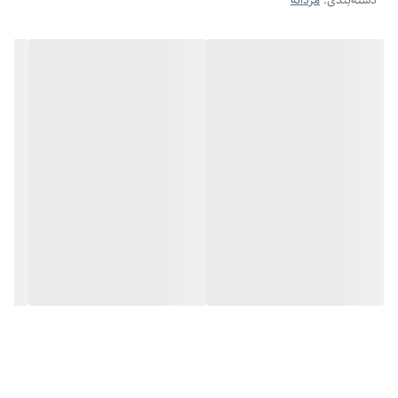
دسته‌بندی
:
مردانه
- ساخته‌شده از استیل ضد زنگ با آبکاری باکیفیت
- رنگ ثابت و مقاوم در برابر تعریق و شست‌وشو
- ضد حساسیت و سازگار با انواع پوست
- طراحی اسپرت و قابل استفاده برای نوجوان و جوان
- ارسال فوری با بسته‌بندی شیک
این ست با دستبند فری سایز و گردنبند پیچی طلایی ترکیب سادگی و جذابیت
رو داره، هم با لباس اسپرت میاد، هم رسمی. همین حالا به سبد خریدت
اضافه‌ش کن و استایلتو متفاوت‌تر کن!