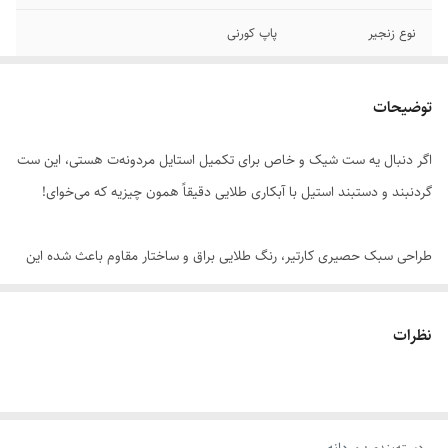
نوع زنجیر
پاپ کورنی
جنس
استیل
توضیحات
سایر
دستبند فری سایز
اگر دنبال یه ست شیک و خاص برای تکمیل استایل مردونه‌ت هستی، این ست
رنگ دستبند
طلایی
گردنبند و دستبند استیل با آبکاری طلایی دقیقاً همون چیزیه که می‌خوای!
رنگ گردنبند
طلایی
طراحی سبک حصیری کارتیر، رنگ طلایی براق و ساختار مقاوم باعث شده این
دوام
رنگ ثابت
محصول هم برای استفاده روزمره مناسب باشه، هم یه انتخاب عالی برای هدیه
برند
استیل ۳۱۶
به دوست یا عزیزانتون.
نظرات
ویژگی‌های برجسته: