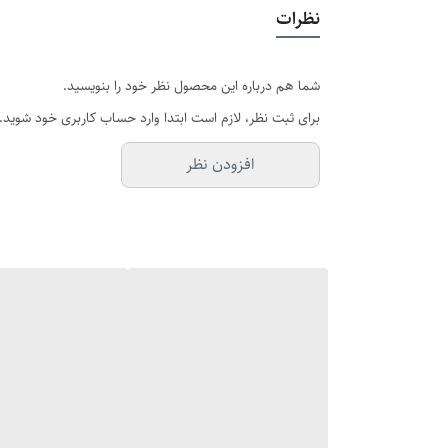
دستبند قابل تنظیم
: سایز دستبند رو به راحتی با مچ دستت ت
نظرات
انگشتر با سایزبندی متنوع
: سایز مناسب خودت یا عزیزت رو م
شما هم درباره این محصول نظر خود را بنویسید.
برای ثبت نظر، لازم است ابتدا وارد حساب کاربری خود شوید.
مناسب هر روز
: طراحی شیک و مینیمال که با تیپ کژوال، ا
افزودن نظر
این ست رولکس فقط یه زیورآلات مردانه نیست؛ یه امضاست ک
برات مهمه، ست دستبند و انگشتر مردانه رولکس انتخابی ه
فرصت رو از دست نده! این ست رو همین حالا در مجموعه آف