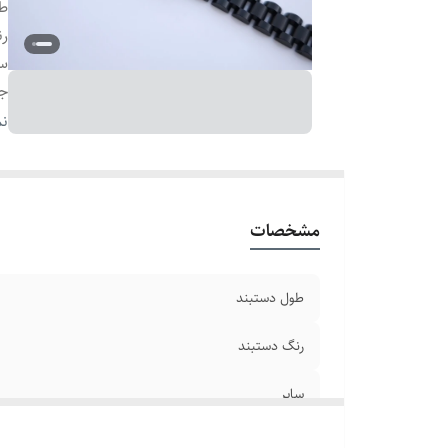
طو
رن
سا
ج
دو
نم
بر
مشخصات
طول دستبند
رنگ دستبند
سایر
جنس