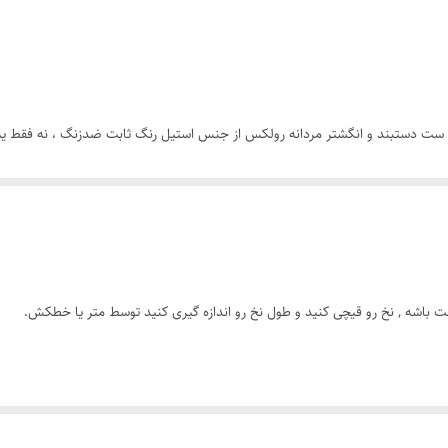
رنگ ثابت
رولکس
 ست دستبند و انگشتر مردانه رولکس از جنس استیل رنگ ثابت ضدزنگ ، نه فقط یه 
 قرار دوستانه، همیشه یه قدم از بقیه جلوتری.
ت باشه , نخ رو قیچی کنید و طول نخ رو اندازه گیری کنید توسط متر یا خطکش.
ای درخششی که همیشه ماندگاره.
حت استایل کن.