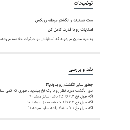
توضیحات
دوام
ست دستبند و انگشتر مردانه رولکس
برند
استایلت رو با قدرت کامل کن
یه مرد مدرن می‌دونه که استایلش تو جزئیات خلاصه می‌شه.
کلاسی هست که هر روز همراه شما یا عزیزانتان است.
با این ست مردانه شیک ، چه تو یه جلسه کاری باشی، چه تو یه
نقد و بررسی
چطور سایز انگشتم رو بدونم؟!
چرا این ست خاصه؟
دور انگشت مورد نظر رو با یک نخ ببندید , طوری که کمی سف
جنس استیل باکیفیت: مقاوم در برابر زنگ‌زدگی و سایش، بر
اگه طول نخ ۶.۲ تا ۶.۶ باشه سایز میشه ۹
اگه طول نخ ۶.۶ تا ۷.۱ باشه سایز میشه ۱۰
اگه طول نخ ۷.۱ تا ۷.۵ باشه سایز میشه ۱۱
رنگ ثابت
: بدون نگرانی از تغییر رنگ، هر روز با خیال را