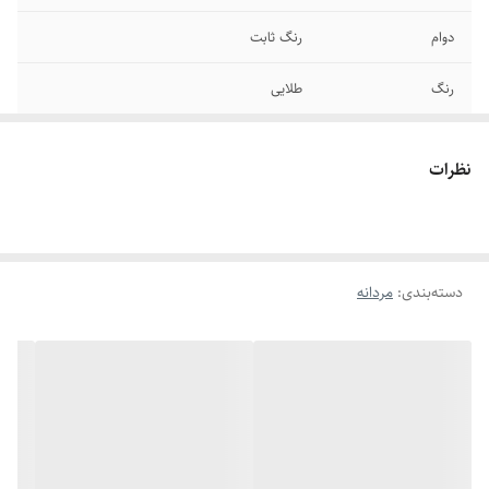
دوام
رنگ ثابت
رنگ
طلایی
سایر
قابل شستشو
نظرات
برند
طلاروس
سایز انگشتر
دارای سایزبندی
دسته‌بندی
:
مردانه