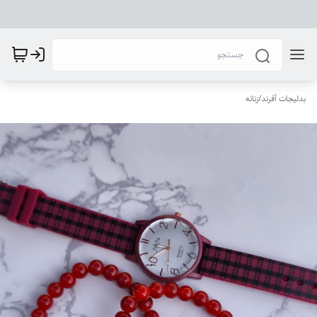
بدلیجات آفرند
/
زنانه