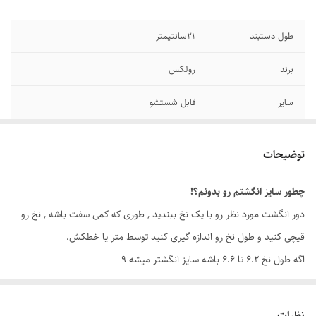
طول دستبند
۲1سانتیمتر
برند
رولکس
سایر
قابل شستشو
رنگ
رزگلد
توضیحات
جنس
استیل
چطور سایز انگشتم رو بدونم؟!
دوام
رنگ ثابت
دور انگشت مورد نظر رو با یک نخ ببندید , طوری که کمی سفت باشه , نخ رو
قیچی کنید و طول نخ رو اندازه گیری کنید توسط متر یا خطکش.
اگه طول نخ ۶.۲ تا ۶.۶ باشه سایز انگشتر میشه ۹
اگه طول نخ ۶.۶ تا ۷.۱ باشه سایز انگشتر میشه ۱۰
اگه طول نخ ۷.۱ تا ۷.۵ باشه سایز انگشتر میشه ۱۱
نظرات