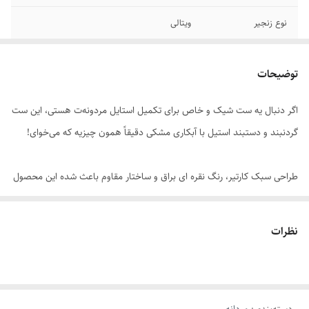
نوع زنجیر
ویتالی
جنس
استیل
توضیحات
سایر
قابل شستشو
اگر دنبال یه ست شیک و خاص برای تکمیل استایل مردونه‌ت هستی، این ست
رنگ دستبند
نقره ای
گردنبند و دستبند استیل با آبکاری مشکی دقیقاً همون چیزیه که می‌خوای!
رنگ گردنبند
نقره ای
طراحی سبک کارتیر، رنگ نقره ای براق و ساختار مقاوم باعث شده این محصول
دوام
رنگ ثابت
هم برای استفاده روزمره مناسب باشه، هم یه انتخاب عالی برای هدیه به
سایز دستبند
فری سایز
دوست یا عزیزانتون.
نظرات
برند
استیل ۳۱۶
ویژگی‌های برجسته: