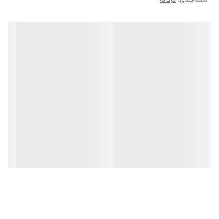
دسته‌بندی
:
مردانه
- ساخته‌شده از استیل ضد زنگ با آبکاری باکیفیت
- رنگ ثابت و مقاوم در برابر تعریق و شست‌وشو
- ضد حساسیت و سازگار با انواع پوست
- طراحی اسپرت و قابل استفاده برای نوجوان و جوان
- ارسال فوری با بسته‌بندی شیک
این ست ترکیب سادگی و جذابیت رو داره، هم با لباس اسپرت میاد، هم
رسمی. همین حالا به سبد خریدت اضافه‌ش کن و استایلتو متفاوت‌تر کن!