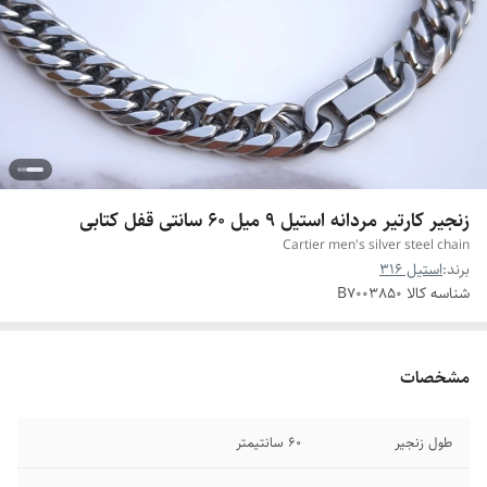
زنجیر کارتیر مردانه استیل 9 میل 60 سانتی قفل کتابی
Cartier men's silver steel chain
برند:
استیل 316
شناسه کالا
B7003850
مشخصات
طول زنجیر
60 سانتیمتر