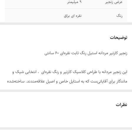
عرض زنجیر
۹ میلیمتر
رنگ
نقره ای براق
قفل
کتابی
توضیحات
دوام
رنگ ثابت - ضد حساسیت
زنجیر کارتیر مردانه استیل رنگ ثابت نقره‌ای 60 سانتی
جنس
استیل
برند
استیل 316
این زنجیر مردانه با طراحی کلاسیک کارتیر و رنگ نقره‌ای ، انتخابی شیک و
ماندگار برای آقایانی‌ست که به استایل خاص و اصیل علاقه‌مندند. ساخته‌شده
از استیل ضد زنگ و رنگ ثابت. در برابر تعریق ، رطوبت و شستشو مقاوم بوده
و در استفاده روزمره یا مجالس رسمی، درخشش خود را حفظ می‌کند.
نظرات
طول ۶۰ سانتی‌متری و ضخامت ۹ میلی‌متری این زنجیر ، جلوه‌ای مردانه و
قدرتمند به استایل شما می‌بخشد. قابلیت کوتاه شدن آن باعث می‌شود بتوانید