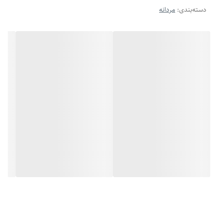
دسته‌بندی
:
مردانه
سایز دلخواه خود را تنظیم کنید. رنگ نقره‌ای ، جلوه‌ای خاص و متفاوت دارد که
به‌راحتی با انواع لباس‌ها ست می‌شود. همچنین میتوان این گردنبند کارتیر
استیل رنگ ثابت را به عنوان کادو تولد مردانه یا یک هدیه مردانه خاص به
عزیزانتان تقدیم کنید.
🔆ویژگی‌ها:
جنس: استیل ضد زنگ با رنگ ثابت
رنگ: نقره‌ای
طراحی: کارتیر کلاسیک
طول: ۶۰ سانتی‌متر
ضخامت: ۹ میلی‌متر
قابلیت کوتاه شدن
قابل شستشو بدون تغییر رنگ
قفل : کتابی