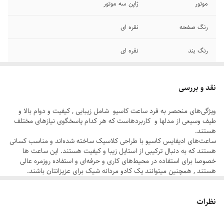
موتور
ژاپن سه موتور
رنگ صفحه
نقره ای
رنگ بند
نقره ای
قطر صفحه
۳۷ میلیمتر
نقد و بررسی
قطر فریم
۴۲ میلیمتر
ویژگی‌های منحصر به فرد ساعت کاسیو شامل زیبایی , کیفیت و دوام بالا و
طیف وسیعی از مدلها و کاربردهاست که هر کدام پاسخگوی نیاز‌های مختلف
بند ساعت
استیل پین دار تو پُر رنگ ثابت
هستند.
ساعت‌های ادیفایس کاسیو با طراحی کلاسیک ساخته شده‌اند و مناسب کسانی
سایر
ضد آب در حد شستن دست
هستند که به دنبال ترکیبی از استایل زیبا و کیفیت هستند. این ساعت‌ ها
خصوصا برای استفاده در محیط‌های کاری و حرفه‌ای و استفاده روزمره عالی
عرض بند
۲ سانتیمتر
هستند , همچنین میتوانند یک کادو مردانه شیک برای عزیزانتان باشند.
ساعت مردانه کاسیو ادیفایس با بند استیل تو پر رنگ ثابت , روز شمار , سه
موتور فعال و موتور ژاپن یک گزینه ایده آل و ماندگار است برای اینکه همیشه
قفل
متصل
نظرات
بدرخشید.
ساعت‌های کاسیو نه تنها نمادی از دقت و کیفیت هستند ، بلکه بازتاب‌دهنده
صفحه
روز شمار
سبک و شخصیت شما نیز هستند. این برند با تنوع ، نوآوری، و دوام