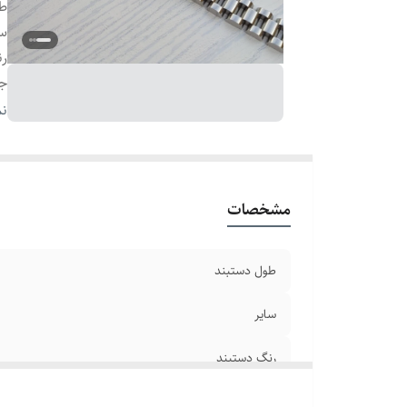
طو
سا
رن
ج
دو
نم
بر
مشخصات
طول دستبند
سایر
رنگ دستبند
جنس