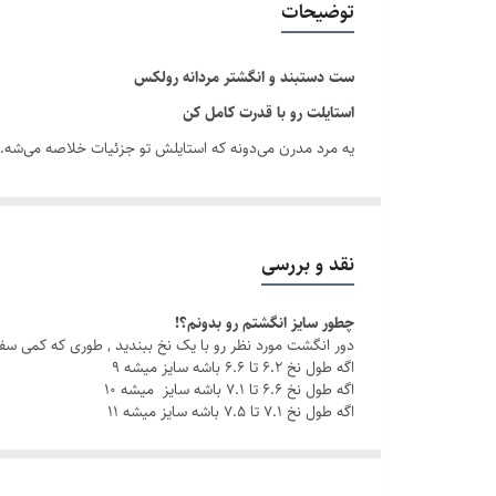
توضیحات
دوام
ست دستبند و انگشتر مردانه رولکس
برند
استایلت رو با قدرت کامل کن
یه مرد مدرن می‌دونه که استایلش تو جزئیات خلاصه می‌شه.
کلاسی هست که هر روز همراه شما یا عزیزانتان است.
با این ست مردانه شیک ، چه تو یه جلسه کاری باشی، چه تو یه
نقد و بررسی
چطور سایز انگشتم رو بدونم؟!
چرا این ست خاصه؟
دور انگشت مورد نظر رو با یک نخ ببندید , طوری که کمی سف
جنس استیل باکیفیت: مقاوم در برابر زنگ‌زدگی و سایش، بر
اگه طول نخ ۶.۲ تا ۶.۶ باشه سایز میشه ۹
اگه طول نخ ۶.۶ تا ۷.۱ باشه سایز میشه ۱۰
اگه طول نخ ۷.۱ تا ۷.۵ باشه سایز میشه ۱۱
رنگ ثابت
: بدون نگرانی از تغییر رنگ، هر روز با خیال را