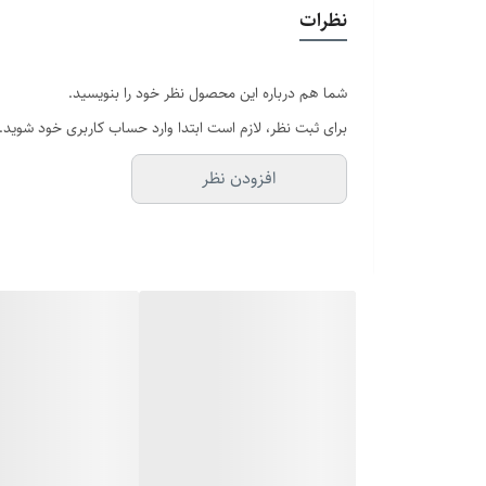
دستبند قابل تنظیم
: سایز دستبند رو به راحتی با مچ دستت ت
نظرات
انگشتر با سایزبندی متنوع
: سایز مناسب خودت یا عزیزت رو م
شما هم درباره این محصول نظر خود را بنویسید.
برای ثبت نظر، لازم است ابتدا وارد حساب کاربری خود شوید.
مناسب هر روز
: طراحی شیک و مینیمال که با تیپ کژوال، ا
افزودن نظر
این ست رولکس فقط یه زیورآلات مردانه نیست؛ یه امضاست ک
برات مهمه، ست دستبند و انگشتر مردانه رولکس انتخابی ه
فرصت رو از دست نده! این ست رو همین حالا در مجموعه آف