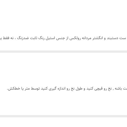
رنگ ثابت
رولکس
 ست دستبند و انگشتر مردانه رولکس از جنس استیل رنگ ثابت ضدزنگ ، نه فقط یه 
 قرار دوستانه، همیشه یه قدم از بقیه جلوتری.
ت باشه , نخ رو قیچی کنید و طول نخ رو اندازه گیری کنید توسط متر یا خطکش.
ای درخششی که همیشه ماندگاره.
حت استایل کن.