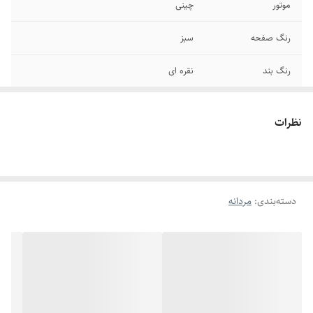
موتور
چینی
رنگ صفحه
سبز
رنگ بند
نقره ای
قطر صفحه
۳۶*٣۴ میلیمتر
نظرات
قطر فریم
۳۵*٣٧ میلیمتر
عرض بند
۱۵ میلیمتر
دسته‌بندی
:
مردانه
قفل
ریلی متصل
بند ساعت
استیل سبُک
سایر
ضد آب در حد شستن دست
صفحه
روز شمار