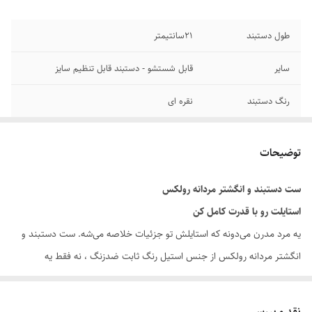
طول دستبند
۲1سانتیمتر
سایر
قابل شستشو - دستبند قابل تنظیم سایز
رنگ دستبند
نقره ای
جنس
استیل
توضیحات
دوام
رنگ ثابت
ست دستبند و انگشتر مردانه رولکس
برند
رولکس
استایلت رو با قدرت کامل کن
یه مرد مدرن می‌دونه که استایلش تو جزئیات خلاصه می‌شه. ست دستبند و
انگشتر مردانه رولکس از جنس استیل رنگ ثابت ضدزنگ ، نه فقط یه
اکسسوری مردانه خاص ، بلکه نمادی از اعتماد به نفس و کلاسی هست که هر
روز همراه شما یا عزیزانتان است.
نقد و بررسی