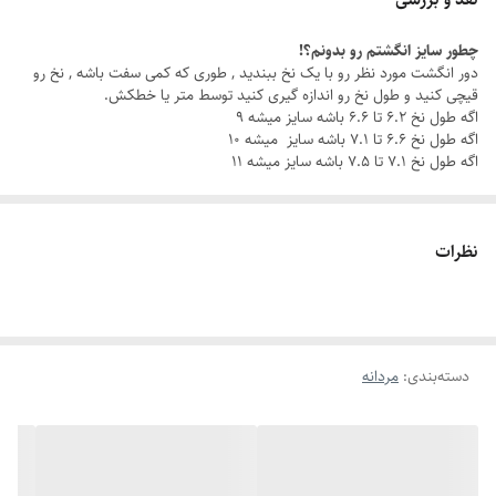
چطور سایز انگشتم رو بدونم؟!
با این ست مردانه شیک ، چه تو یه جلسه کاری باشی، چه تو یه قرار دوستانه،
دور انگشت مورد نظر رو با یک نخ ببندید , طوری که کمی سفت باشه , نخ رو
همیشه یه قدم از بقیه جلوتری.
قیچی کنید و طول نخ رو اندازه گیری کنید توسط متر یا خطکش.
اگه طول نخ ۶.۲ تا ۶.۶ باشه سایز میشه ۹
اگه طول نخ ۶.۶ تا ۷.۱ باشه سایز میشه ۱۰
چرا این ست خاصه؟
اگه طول نخ ۷.۱ تا ۷.۵ باشه سایز میشه ۱۱
جنس استیل باکیفیت: مقاوم در برابر زنگ‌زدگی و سایش، برای درخششی که
همیشه ماندگاره.
نظرات
رنگ ثابت
: بدون نگرانی از تغییر رنگ، هر روز با خیال راحت استایل کن.
دستبند قابل تنظیم
: سایز دستبند رو به راحتی با مچ دستت تنظیم کن و از
دسته‌بندی
:
مردانه
راحتی بی‌نظیرش لذت ببر.
انگشتر با سایزبندی متنوع
: سایز مناسب خودت یا عزیزت رو میتونی انتخاب