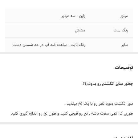
موتور
ژاپن - سه موتور
رنگ ست
مشکی
سایر
رنگ ثابت - ساعت ضد آب در حد شستن دست
قطر صفحه
۴۴ میلیمتر
توضیحات
عرض بند
۲۱ میلیمتر
چطور سایز انگشتم رو بدونم؟!
رنگ صفحه
تیره
قطر فریم
۴۸ میلیمتر
دور انگشت مورد نظر رو با یک نخ ببندید ,
طوری که کمی سفت باشه , نخ رو قیچی کنید و طول نخ رو اندازه گیری کنید
برند ساعت
کیدمن
توسط متر یا خطکش.
تاریخ و تقویم
روز شمار - ایام هفته - ۲۴ ساعت شبانه روز
نقد و بررسی