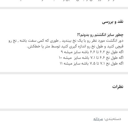
اکسسوری مردانه خاص ، بلکه نمادی از اعتماد به نفس و کلاسی هست که هر
روز همراه شما یا عزیزانتان است.
نقد و بررسی
چطور سایز انگشتم رو بدونم؟!
با این ست مردانه شیک ، چه تو یه جلسه کاری باشی، چه تو یه قرار دوستانه،
دور انگشت مورد نظر رو با یک نخ ببندید , طوری که کمی سفت باشه , نخ رو
همیشه یه قدم از بقیه جلوتری.
قیچی کنید و طول نخ رو اندازه گیری کنید توسط متر یا خطکش.
اگه طول نخ ۶.۲ تا ۶.۶ باشه سایز میشه ۹
اگه طول نخ ۶.۶ تا ۷.۱ باشه سایز میشه ۱۰
چرا این ست خاصه؟
اگه طول نخ ۷.۱ تا ۷.۵ باشه سایز میشه ۱۱
جنس استیل باکیفیت: مقاوم در برابر زنگ‌زدگی و سایش، برای درخششی که
همیشه ماندگاره.
نظرات
رنگ ثابت
: بدون نگرانی از تغییر رنگ، هر روز با خیال راحت استایل کن.
دستبند قابل تنظیم
: سایز دستبند رو به راحتی با مچ دستت تنظیم کن و از
دسته‌بندی
:
مردانه
راحتی بی‌نظیرش لذت ببر.