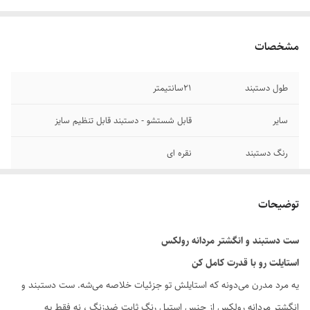
مشخصات
طول دستبند
۲1سانتیمتر
سایر
قابل شستشو - دستبند قابل تنظیم سایز
رنگ دستبند
نقره ای
جنس
استیل
توضیحات
دوام
رنگ ثابت
ست دستبند و انگشتر مردانه رولکس
برند
رولکس
استایلت رو با قدرت کامل کن
یه مرد مدرن می‌دونه که استایلش تو جزئیات خلاصه می‌شه. ست دستبند و
انگشتر مردانه رولکس از جنس استیل رنگ ثابت ضدزنگ ، نه فقط یه