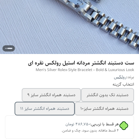
ست دستبند انگشتر مردانه استیل رولکس نقره ای
Men's Silver Rolex-Style Bracelet – Bold & Luxurious Look
برند:
رولکس
انتخاب گزینه
دستبند تک بدون انگشتر
دستبند همراه انگشتر سایز ۹
دستبند همراه انگشتر سایز10
دستبند همراه انگشتر سایز ۱۱
هر قسط با ترب‌پی:
۴۸۶٬۷۵۰
تومان
۴ قسط ماهانه. بدون سود، چک و ضامن.