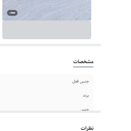
ر
دو
مشخصات
جنس قفل
برند
جنس
سایر
نظرات