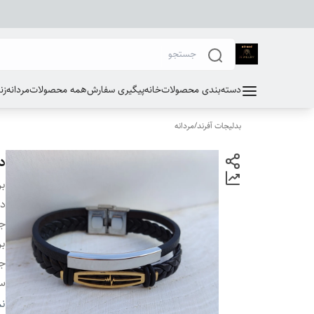
دسته‌بندی محصولات
خانه
پیگیری سفارش
همه محصولات
مردانه
زن
بدلیجات آفرند
/
مردانه
د
بر
دس
ج
بر
ج
سا
ان
نم