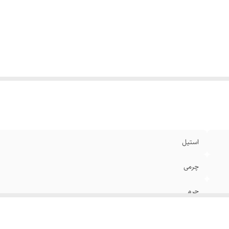
نگ
:
طلایی
ام
:
رنگ ثابت
استیل
چرمی
چرم
قابل تنظیم سایز