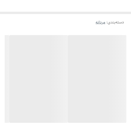
ویژگی‌های برجسته:
دسته‌بندی
:
مردانه
- ساخته‌شده از استیل ضد زنگ با آبکاری باکیفیت
- رنگ ثابت و مقاوم در برابر تعریق و شست‌وشو
- ضد حساسیت و سازگار با انواع پوست
- طراحی اسپرت و قابل استفاده برای نوجوان و جوان
- ارسال فوری با بسته‌بندی شیک
این ست ترکیب سادگی و جذابیت رو داره، هم با لباس اسپرت میاد، هم
رسمی. همین حالا به سبد خریدت اضافه‌ش کن و استایلتو متفاوت‌تر کن!