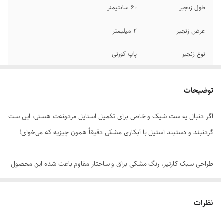
طول زنجیر
۶۰ سانتیمتر
عرض زنجیر
۲ میلیمتر
نوع زنجیر
پاپ کورنی
جنس
استیل
توضیحات
سایر
دستبند فری سایز
اگر دنبال یه ست شیک و خاص برای تکمیل استایل مردونه‌ت هستی، این ست
رنگ دستبند
مشکی
گردنبند و دستبند استیل با آبکاری مشکی دقیقاً همون چیزیه که می‌خوای!
رنگ گردنبند
مشکی
طراحی سبک کارتیر، رنگ مشکی براق و ساختار مقاوم باعث شده این محصول
دوام
رنگ ثابت
هم برای استفاده روزمره مناسب باشه، هم یه انتخاب عالی برای هدیه به
برند
استیل ۳۱۶
دوست یا عزیزانتون.
نظرات