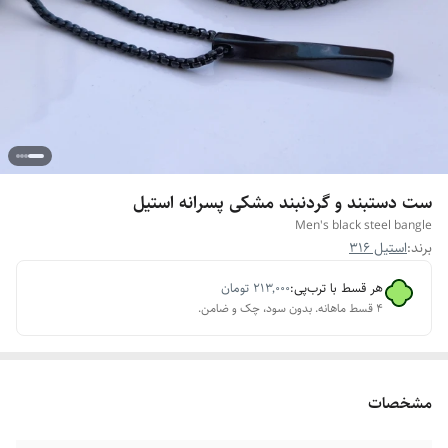
ست دستبند و گردنبند مشکی پسرانه استیل
Men's black steel bangle
برند:
استیل 316
هر قسط با ترب‌پی:
۲۱۳٬۰۰۰
تومان
۴ قسط ماهانه. بدون سود، چک و ضامن.
مشخصات