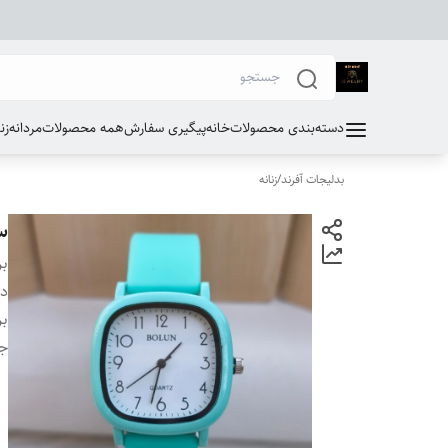
دسته‌بندی محصولات
خانه
پیگیری سفارش
همه محصولات
مردانه
زن
بدلیجات آفرند
/
زنانه
س
بر
دس
بر
ج