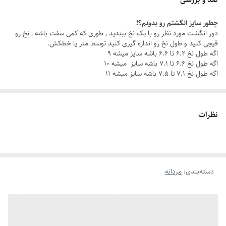
چطور سایز انگشتم رو بدونم؟!
با این ست مردانه شیک ، چه تو یه جلسه کاری باشی، چه تو یه قرار دوستانه،
دور انگشت مورد نظر رو با یک نخ ببندید , طوری که کمی سفت باشه , نخ رو
همیشه یه قدم از بقیه جلوتری.
قیچی کنید و طول نخ رو اندازه گیری کنید توسط متر یا خطکش.
اگه طول نخ ۶.۲ تا ۶.۶ باشه سایز میشه ۹
اگه طول نخ ۶.۶ تا ۷.۱ باشه سایز میشه ۱۰
چرا این ست خاصه؟
اگه طول نخ ۷.۱ تا ۷.۵ باشه سایز میشه ۱۱
جنس استیل باکیفیت: مقاوم در برابر زنگ‌زدگی و سایش، برای درخششی که
همیشه ماندگاره.
نظرات
رنگ ثابت
: بدون نگرانی از تغییر رنگ، هر روز با خیال راحت استایل کن.
دستبند قابل تنظیم
: سایز دستبند رو به راحتی با مچ دستت تنظیم کن و از
دسته‌بندی
:
مردانه
راحتی بی‌نظیرش لذت ببر.
انگشتر با سایزبندی متنوع
: سایز مناسب خودت یا عزیزت رو میتونی انتخاب