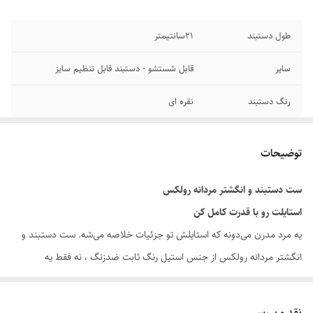
طول دستبند
۲1سانتیمتر
سایر
قابل شستشو - دستبند قابل تنظیم سایز
رنگ دستبند
نقره ای
جنس
استیل
توضیحات
دوام
رنگ ثابت
ست دستبند و انگشتر مردانه رولکس
برند
رولکس
استایلت رو با قدرت کامل کن
یه مرد مدرن می‌دونه که استایلش تو جزئیات خلاصه می‌شه. ست دستبند و
انگشتر مردانه رولکس از جنس استیل رنگ ثابت ضدزنگ ، نه فقط یه
اکسسوری مردانه خاص ، بلکه نمادی از اعتماد به نفس و کلاسی هست که هر
روز همراه شما یا عزیزانتان است.
نقد و بررسی