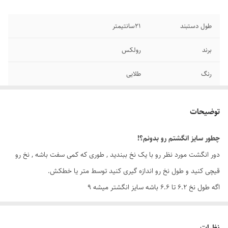
طول دستبند
۲1سانتیمتر
برند
رولکس
رنگ
طلایی
سایر
قابل شستشو - قابل تغییر سایز
توضیحات
جنس
استیل
چطور سایز انگشتم رو بدونم؟!
دوام
رنگ ثابت
دور انگشت مورد نظر رو با یک نخ ببندید , طوری که کمی سفت باشه , نخ رو
قیچی کنید و طول نخ رو اندازه گیری کنید توسط متر یا خطکش.
اگه طول نخ ۶.۲ تا ۶.۶ باشه سایز انگشتر میشه ۹
اگه طول نخ ۶.۶ تا ۷.۱ باشه سایز انگشتر میشه ۱۰
اگه طول نخ ۷.۱ تا ۷.۵ باشه سایز انگشتر میشه ۱۱
نظرات