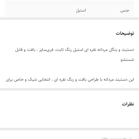
جنس
استیل
دوام
رنگ ثابت
توضیحات
برند
استیل ۳۱۶
دستبند و بنگل مردانه نقره ای استیل رنگ ثابت، فری‌سایز ، بافت و قابل
سایر
قابل شستشو
شستشو
این دستبند مردانه با طراحی بافت و رنگ نقره ای ، انتخابی شیک و خاص برای
آقایانی‌ست که به استایل مدرن و لوکس علاقه‌مندند. ساخته‌شده از استیل ضد
زنگ با رنگ ثابت ، این اکسسوری مردانه شیک در برابر تعریق ، رطوبت و
نظرات
شستشو مقاوم بوده و در استفاده روزمره یا مجالس رسمی ، درخشش خود را
حفظ می‌کند.