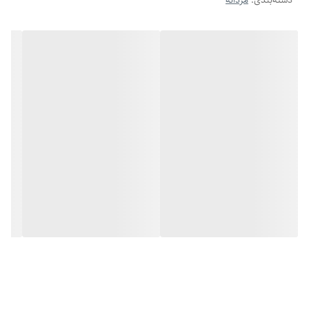
دسته‌بندی
:
مردانه
طراحی فری‌سایز آن باعث می‌شود برای انواع مچ دست مناسب باشد و بدون
نیاز به تنظیم خاص، راحت و ایمن روی دست قرار گیرد. همچنین این دستبند
بافت حصیری ، جلوه‌ای خاص و متفاوت به این بنگل بخشیده و آن را به
گزینه‌ای عالی برای کادو تولد مردانه ، سالگرد یا استفاده شخصی تبدیل کرده
است.
🔆 ویژگی‌ها :
جنس: استیل ضد زنگ با رنگ ثابت
رنگ: نقره ای
طراحی: بافت
سایز: فری‌سایز (مناسب برای انواع مچ)
دوام : قابلیت شستشو بدون تغییر رنگ مناسب برای استایل رسمی، اسپرت و
روزمره بسته‌بندی مناسب هدیه