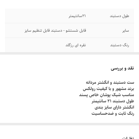
طول دستبند
۲1سانتیمتر
سایر
قابل شستشو - دستبند قابل تنظیم سایز
رنگ دستبند
نقره ای رزگلد
جنس
استیل
نقد و بررسی
دوام
رنگ ثابت
ست دستبند و انگشتر مردانه
برند مشهور و با کیفیت رولکس
برند
رولکس
مناسب شیک پوشانِ خاص پسند
طول دستبند ۲۱ سانتیمتر
انگشتر دارای سایز بندی
رنگ ثابت و ضدحساسیت
چطور سایز انگشتم رو بدونم؟!
دور انگشت مورد نظر رو با یک نخ ببندید , طوری که کمی سفت باشه , نخ رو
نظرات
قیچی کنید و طول نخ رو اندازه گیری کنید توسط متر یا خطکش.