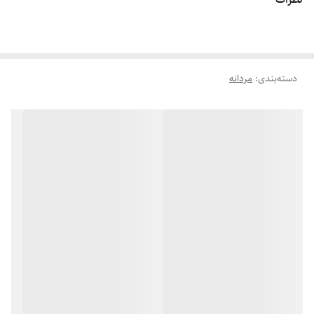
اگه طول نخ ۶.۲ تا ۶.۶ باشه سایز میشه ۹
اگه طول نخ ۶.۶ تا ۷.۱ باشه سایز میشه ۱۰
اگه طول نخ ۷.۱ تا ۷.۵ باشه سایز میشه ۱۱
دسته‌بندی
:
مردانه