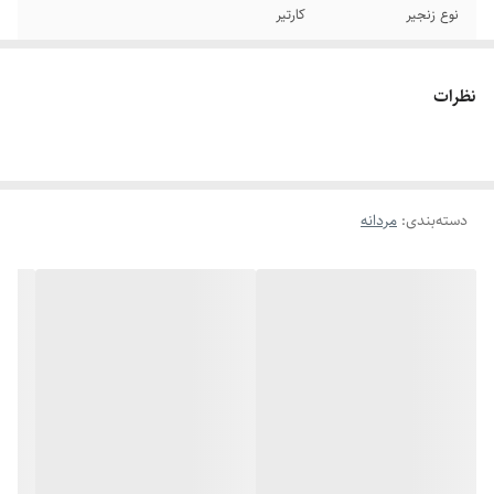
نوع زنجیر
کارتیر
جنس
استیل
نظرات
پلاک
ورساچه
رنگ
نقره ای
دسته‌بندی
:
مردانه
برند
استیل۳۱۶
سایر
زنجیر قابل تغییر سایز
دوام
رنگ ثابت