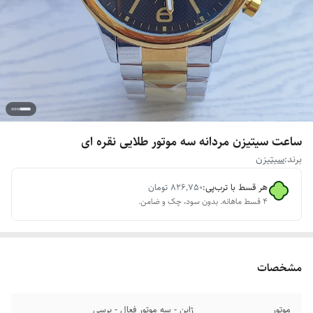
ساعت سیتیزن مردانه سه موتور طلایی نقره ای
برند:
سیتیزن
هر قسط با ترب‌پی:
۸۲۶٬۷۵۰
تومان
۴ قسط ماهانه. بدون سود، چک و ضامن.
مشخصات
موتور
ژاپن - سه موتور فعال - پرسی