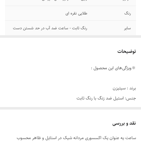
رنگ
طلایی نقره ای
سایر
رنگ ثابت - ساعت ضد آب در حد شستن دست
قطر صفحه
۳۸ میلیمتر
توضیحات
عرض بند
۲۰ میلیمتر
🔆ویژگی‌های این محصول :
رنگ صفحه
مشکی
تاریخ و تقویم
روز شمار
برند : سیتیزن
جنس: استیل ضد زنگ با رنگ ثابت
قطر فریم
۴۲ میلیمتر
رنگ: نقره‌ای طلایی
قفل
پروانه ای
ساعت: موتور ژاپن - سه موتور فعال - پرسی
نقد و بررسی
تاریخ و تقویم : روز شمار - کرنوگراف
شیشه صفحه
مقاوم برابر خش
ساعت یه عنوان یک اکسسوری مردانه شیک در استایل و ظاهر محسوب
بند ساعت: استیل توپر پین‌دار سنگین