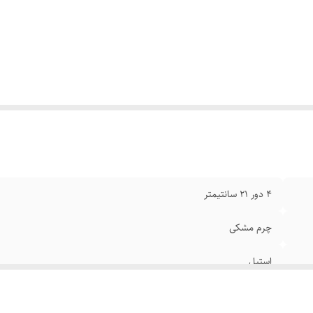
گ پلاک
:
نقره ای
ام
:
رنگ ثابت
۴ دور ۲۱ سانتیمتر
چرم مشکی
استیل
قابل تنظیم سایز