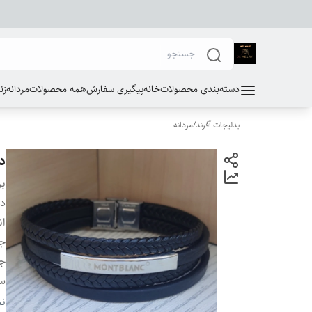
دسته‌بندی محصولات
خانه
پیگیری سفارش
همه محصولات
مردانه
زن
بدلیجات آفرند
/
مردانه
د
بر
دس
ان
ج
جن
سا
بر
نم