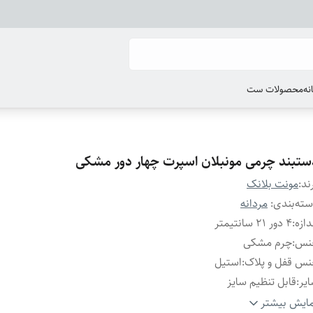
انه
محصولات ست
ستبند چرمی مونبلان اسپرت چهار دور مشکی
ند:
مونت بلانک
ته‌بندی
:
مردانه
دازه
:
۴ دور ۲۱ سانتیمتر
نس
:
چرم مشکی
س قفل و پلاک
:
استیل
یر
:
قابل تنظیم سایز
ند
:
مونت بلانک
ایش بیشتر