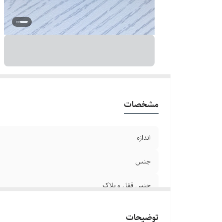
رن
دو
مشخصات
اندازه
جنس
جنس قفل و پلاک
سایر
توضیحات