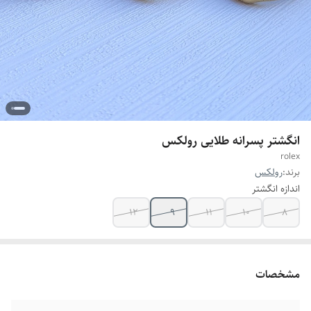
انگشتر پسرانه طلایی رولکس
rolex
برند:
رولکس
اندازه انگشتر
12
9
11
10
8
مشخصات