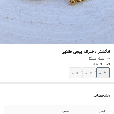
انگشتر دخترانه پیچی طلایی
برند:
استیل 316
اندازه انگشتر
8
7
6
مشخصات
جنس
استیل