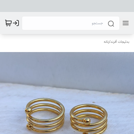
بدلیجات آفرند
/
زنانه