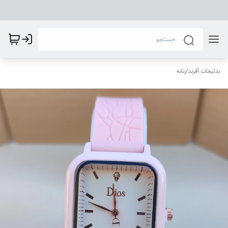
بدلیجات آفرند
/
زنانه