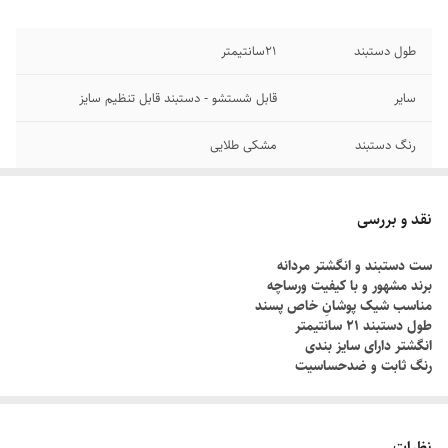
طول دستبند
۲1سانتیمتر
سایر
قابل شستشو - دستبند قابل تنظیم سایز
رنگ دستبند
مشکی طلایی
برند
ورساچه
نقد و بررسی
جنس
استیل
ست دستبند و انگشتر مردانه
برند مشهور و با کیفیت ورساچه
دوام
رنگ ثابت
مناسب شیک پوشانِ خاص پسند
طول دستبند ۲۱ سانتیمتر
انگشتر دارای سایز بندی
رنگ ثابت و ضدحساسیت
چطور سایز انگشتم رو بدونم؟!
دور انگشت مورد نظر رو با یک نخ ببندید , طوری که کمی سفت باشه , نخ رو
نظرات
قیچی کنید و طول نخ رو اندازه گیری کنید توسط متر یا خطکش.