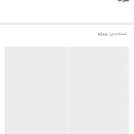
اگه طول نخ ۶.۲ تا ۶.۶ باشه سایز میشه ۹
اگه طول نخ ۶.۶ تا ۷.۱ باشه سایز میشه ۱۰
اگه طول نخ ۷.۱ تا ۷.۵ باشه سایز میشه ۱۱
دسته‌بندی
:
مردانه