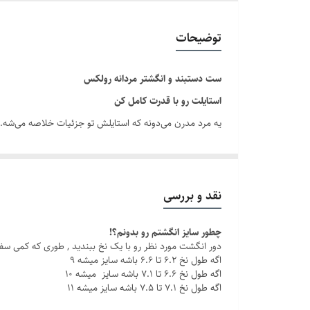
جنس
توضیحات
دوام
ست دستبند و انگشتر مردانه رولکس
برند
استایلت رو با قدرت کامل کن
یه مرد مدرن می‌دونه که استایلش تو جزئیات خلاصه می‌شه.
کلاسی هست که هر روز همراه شما یا عزیزانتان است.
با این ست مردانه شیک ، چه تو یه جلسه کاری باشی، چه تو یه
نقد و بررسی
چطور سایز انگشتم رو بدونم؟!
چرا این ست خاصه؟
دور انگشت مورد نظر رو با یک نخ ببندید , طوری که کمی سف
جنس استیل باکیفیت: مقاوم در برابر زنگ‌زدگی و سایش، بر
اگه طول نخ ۶.۲ تا ۶.۶ باشه سایز میشه ۹
اگه طول نخ ۶.۶ تا ۷.۱ باشه سایز میشه ۱۰
اگه طول نخ ۷.۱ تا ۷.۵ باشه سایز میشه ۱۱
رنگ ثابت
: بدون نگرانی از تغییر رنگ، هر روز با خیال را