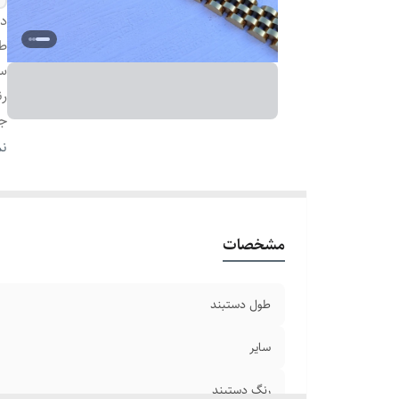
دس
طو
سا
رن
ج
دو
نم
بر
مشخصات
طول دستبند
سایر
رنگ دستبند