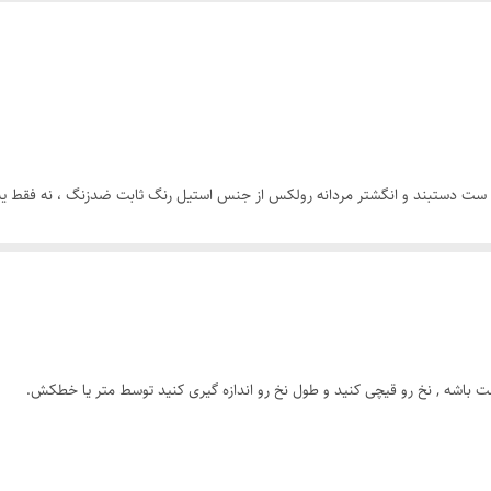
استیل
رنگ ثابت
رولکس
 ست دستبند و انگشتر مردانه رولکس از جنس استیل رنگ ثابت ضدزنگ ، نه فقط یه 
 قرار دوستانه، همیشه یه قدم از بقیه جلوتری.
ت باشه , نخ رو قیچی کنید و طول نخ رو اندازه گیری کنید توسط متر یا خطکش.
ای درخششی که همیشه ماندگاره.
حت استایل کن.