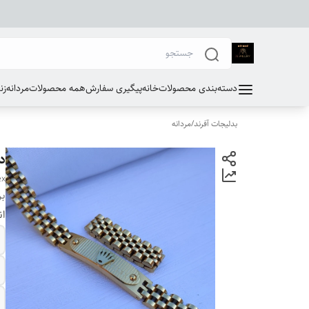
دسته‌بندی محصولات
خانه
پیگیری سفارش
همه محصولات
مردانه
زن
بدلیجات آفرند
/
مردانه
د
ex
بر
ان