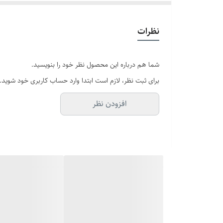
دستبند قابل تنظیم
: سایز دستبند رو به راحتی با مچ دستت ت
نظرات
انگشتر با سایزبندی متنوع
: سایز مناسب خودت یا عزیزت رو م
شما هم درباره این محصول نظر خود را بنویسید.
برای ثبت نظر، لازم است ابتدا وارد حساب کاربری خود شوید.
مناسب هر روز
: طراحی شیک و مینیمال که با تیپ کژوال، ا
افزودن نظر
این ست رولکس فقط یه زیورآلات مردانه نیست؛ یه امضاست ک
برات مهمه، ست دستبند و انگشتر مردانه رولکس انتخابی ه
فرصت رو از دست نده! این ست رو همین حالا در مجموعه آف