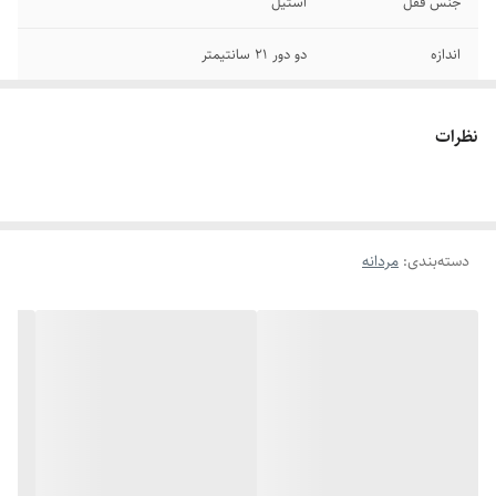
جنس قفل
استیل
اندازه
دو دور ۲۱ سانتیمتر
جنس
چرم
نظرات
سایر
قابل تنظیم سایز
رنگ
طلایی
دسته‌بندی
:
مردانه
دوام
رنگ ثابت