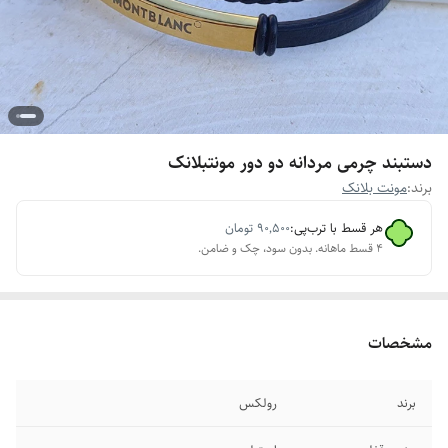
دستبند چرمی مردانه دو دور مونتبلانک
برند:
مونت بلانک
هر قسط با ترب‌پی:
۹۰٬۵۰۰
تومان
۴ قسط ماهانه. بدون سود، چک و ضامن.
مشخصات
برند
رولکس