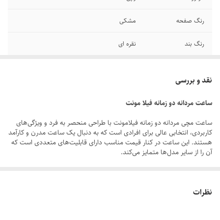
رنگ صفحه
مشکی
رنگ بند
نقره ای
قطر صفحه
۳۴ میلیمتر
نقد و بررسی
سایر
ضد آب ۱۰۰ درصدی - جعبه شرکتی
ساعت مردانه دو زمانه فیلا مونت
قفل
متصل
ساعت مچی مردانه دو زمانه فیلامونت با طراحی منحصر به فرد و ویژگی‌های
کاربردی، انتخابی عالی برای افرادی است که به دنبال یک ساعت مدرن و کارآمد
بند ساعت
استیل پین دار
هستند. این ساعت در کنار قیمت مناسب دارای قابلیت‌های متعددی است که
آن را از سایر مدل‌ها متمایز می‌کند.
تاریخ و تقویم
فول تایم
ویژگی‌های برجسته:
برند
فیلامونت
1.دوزمانه (آنالوگ و دیجیتال):
نظرات
شیشه صفحه
مقاوم برابر خش
◆این ساعت مجهز به عقربه‌های آنالوگ و نمایشگر دیجیتال است که هر دو