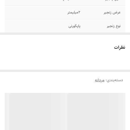
عرض زنجیر
۲میلیمتر
نوع زنجیر
پاپکورنی
جنس
استیل
نظرات
سایر
قابل شستشو
رنگ
طلایی
دسته‌بندی
:
مردانه
برند
رولکس
دوام
رنگ ثابت