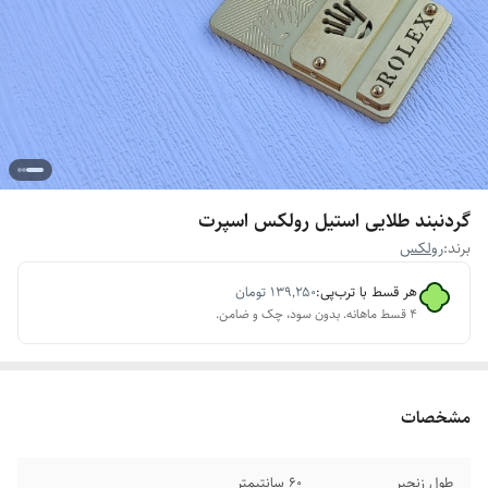
گردنبند طلایی استیل رولکس اسپرت
برند:
رولکس
هر قسط با ترب‌پی:
۱۳۹٬۲۵۰
تومان
۴ قسط ماهانه. بدون سود، چک و ضامن.
مشخصات
طول زنجیر
۶۰ سانتیمتر