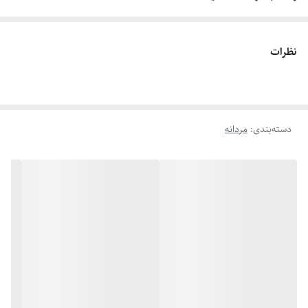
چطور سایز انگشتم رو بدونم؟!
دور انگشت مورد نظر رو با یک نخ ببندید , طوری که کمی سفت باشه , نخ رو
نظرات
قیچی کنید و طول نخ رو اندازه گیری کنید توسط متر یا خطکش.
اگه طول نخ ۶.۲ تا ۶.۶ باشه سایز میشه ۹
اگه طول نخ ۶.۶ تا ۷.۱ باشه سایز میشه ۱۰
اگه طول نخ ۷.۱ تا ۷.۵ باشه سایز میشه ۱۱
دسته‌بندی
:
مردانه