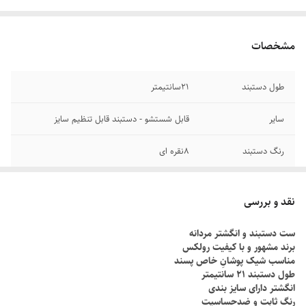
مشخصات
طول دستبند
۲1سانتیمتر
سایر
قابل شستشو - دستبند قابل تنظیم سایز
رنگ دستبند
۸نقره ای
جنس
استیل
نقد و بررسی
دوام
رنگ ثابت
ست دستبند و انگشتر مردانه
برند مشهور و با کیفیت رولکس
برند
رولکس
مناسب شیک پوشانِ خاص پسند
طول دستبند ۲۱ سانتیمتر
انگشتر دارای سایز بندی
رنگ ثابت و ضدحساسیت