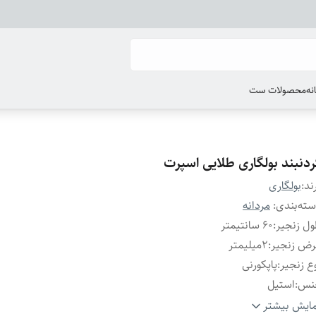
انه
محصولات ست
ردنبند بولگاری طلایی اسپرت
ند:
بولگاری
ته‌بندی
:
مردانه
ل زنجیر
:
۶۰ سانتیمتر
رض زنجیر
:
۲میلیمتر
ع زنجیر
:
پاپکورنی
نس
:
استیل
یر
:
قابل شستشو
ایش بیشتر