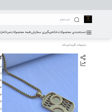
دسته‌بندی محصولات
خانه
پیگیری سفارش
همه محصولات
مردانه
زن
بدلیجات آفرند
/
مردانه
گ
بر
دس
طو
ع
نو
ج
سا
نم