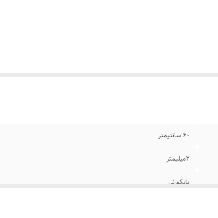
نگ
:
طلایی
ند
:
بولگاری
ام
:
رنگ ثابت
۶۰ سانتیمتر
۲میلیمتر
پاپکورنی
استیل