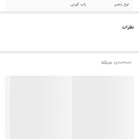
نوع زنجیر
پاپ کورنی
جنس
دستبند چرمی - گردنبند استیل
نظرات
سایر
دستبند قابل تغییر سایز
رنگ گردنبند
طلایی
دسته‌بندی
:
مردانه
برند
بولگاری
رنگ دستبند
مشکی طلایی
دوام
رنگ ثابت