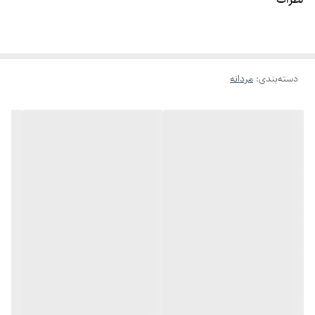
اگه طول نخ ۶.۲ تا ۶.۶ باشه سایز میشه ۹
اگه طول نخ ۶.۶ تا ۷.۱ باشه سایز میشه ۱۰
اگه طول نخ ۷.۱ تا ۷.۵ باشه سایز میشه ۱۱
دسته‌بندی
:
مردانه