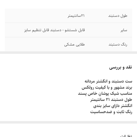
طول دستبند
۲1سانتیمتر
سایر
قابل شستشو - دستبند قابل تنظیم سایز
رنگ دستبند
طلایی مشکی
جنس
استیل
نقد و بررسی
دوام
رنگ ثابت
ست دستبند و انگشتر مردانه
برند مشهور و با کیفیت رولکس
برند
رولکس
مناسب شیک پوشانِ خاص پسند
طول دستبند ۲۱ سانتیمتر
انگشتر دارای سایز بندی
رنگ ثابت و ضدحساسیت
چطور سایز انگشتم رو بدونم؟!
دور انگشت مورد نظر رو با یک نخ ببندید , طوری که کمی سفت باشه , نخ رو
نظرات
قیچی کنید و طول نخ رو اندازه گیری کنید توسط متر یا خطکش.